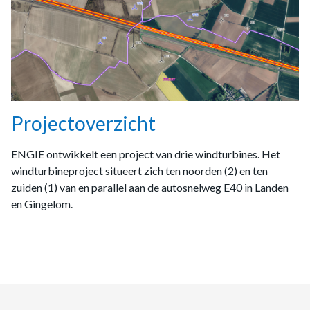
Gent Haven – Darsen II
In aanbouw
Gent Haven – Ghent Coal
In aanbouw
Projectoverzicht
Gent Haven – Moervaart Zuid
ENGIE ontwikkelt een project van drie windturbines. Het
In aanbouw
windturbineproject situeert zich ten noorden (2) en ten
zuiden (1) van en parallel aan de autosnelweg E40 in Landen
Gent Haven – Skaldenpark
en Gingelom.
In ontwikkeling
Gent Haven – Stora Enso
In aanbouw
Gent Haven – Volvo Cars