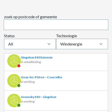
In aanbouw
zoek op postcode of gemeente
Gent Haven – Volvo Trucks
In aanbouw
Status
Technologie
Gent haven – Tower Automotive
In aanbouw
keyboard_arrow_down
keyboard_arrow_down
Windenergie
Gingelom E40 Extensie
In ontwikkeling
Gouy-lez-Piéton – Courcelles
In werking
Greensky E40 – Gingelom
In werking