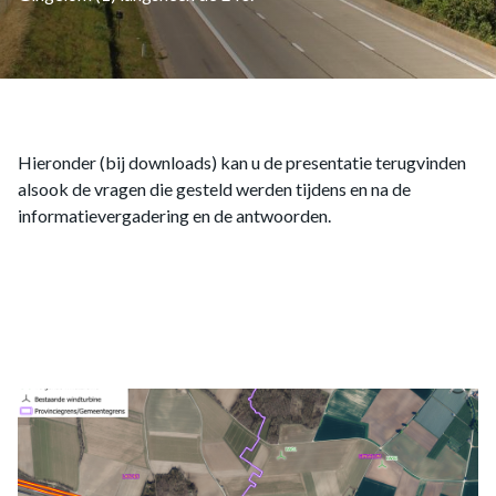
Genk Foresco
In aanbouw
Gent Haven - Mercatordok
In aanbouw
Hieronder (bij downloads) kan u de presentatie terugvinden
alsook de vragen die gesteld werden tijdens en na de
Gent Haven - Moervaart Noord
informatievergadering en de antwoorden.
In aanbouw
Gent Haven - Rodenhuize Repowering
In aanbouw
Gent Haven – Arcelor Mittal
In aanbouw
Gent Haven – Darsen I
In aanbouw