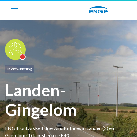
In ontwikkeling
Erembodegem (Aalst)
In aanbouw
Fernelmont
In ontwikkeling
In ontwikkeling
Frameries – Mons
In werking
Landen-
Frasnes-lez-Anvaing
In werking
Gingelom
Genk
In aanbouw
ENGIE ontwikkelt drie windturbines in Landen (2) en
Gingelom (1) langsheen de E40.