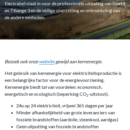
Electrabel staat in voor de professionele uitbating van Doel 4
en Tihange 3 en de veilige stopzetting en ontmanteling van
de andere eenheden.
Bezoek ook onze
website
gewijd aan kernenergie.
Het gebruik van kernenergie voor elektriciteitsproductie is
een belangrijke factor voor de energievoorziening.
Kernenergie biedt tal van voordelen: economisch,
energetisch en ecologisch (beperking CO
-uitstoot).
2
24u op 24 elektriciteit, vrijwel 365 dagen per jaar
Minder afhankelijkheid van grote leveranciers van
fossiele brandstoffen (aardolie, steenkool, aardgas)
Geen uitputting van fossiele brandstoffen