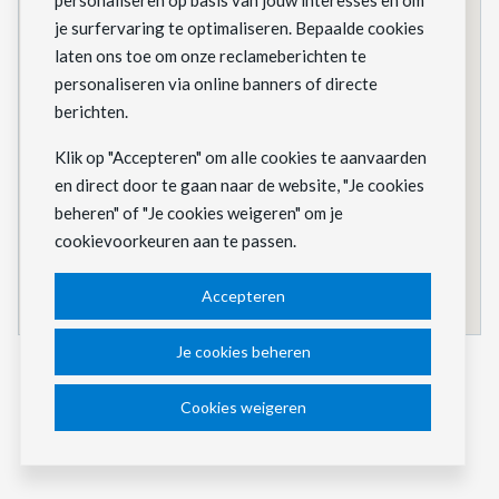
personaliseren op basis van jouw interesses en om
je surfervaring te optimaliseren. Bepaalde cookies
laten ons toe om onze reclameberichten te
personaliseren via online banners of directe
berichten.
Klik op "Accepteren" om alle cookies te aanvaarden
en direct door te gaan naar de website, "Je cookies
beheren" of "Je cookies weigeren" om je
cookievoorkeuren aan te passen.
Accepteren
Je cookies beheren
Biomassa
Gas
Batterij systemen
Water (Spaarbekken)
Windenergie
Cookies weigeren
In ontwikkeling
In aanbouw
In werking