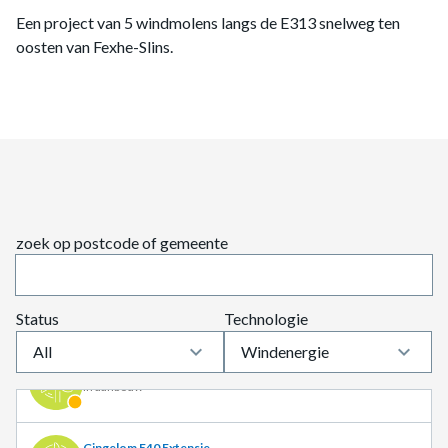
Een project van 5 windmolens langs de E313 snelweg ten
oosten van Fexhe-Slins.
Gent Haven – Skaldenpark
In ontwikkeling
Gent Haven – Stora Enso
In aanbouw
Gent Haven – Volvo Cars
In aanbouw
zoek op postcode of gemeente
Gent Haven – Volvo Trucks
In aanbouw
Status
Technologie
keyboard_arrow_down
keyboard_arrow_down
Windenergie
Gent haven – Tower Automotive
In aanbouw
Gingelom E40 Extensie