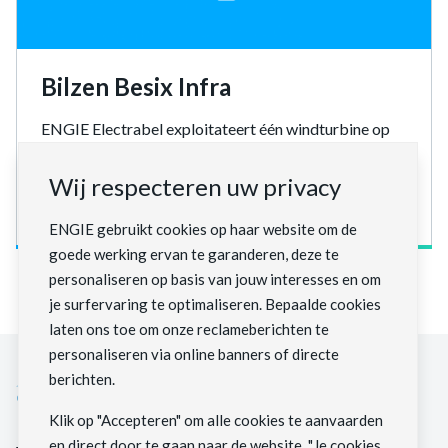
Bilzen Besix Infra
ENGIE Electrabel exploitateert één windturbine op
de site van het bedrijf BESIX Infra in de industriezone
Genk-Zuid.
Wij respecteren uw privacy
ENGIE gebruikt cookies op haar website om de
goede werking ervan te garanderen, deze te
personaliseren op basis van jouw interesses en om
je surfervaring te optimaliseren. Bepaalde cookies
laten ons toe om onze reclameberichten te
personaliseren via online banners of directe
berichten.
Klik op "Accepteren" om alle cookies te aanvaarden
en direct door te gaan naar de website, "Je cookies