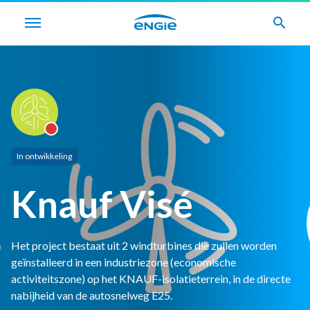
search
In ontwikkeling
Knauf Visé
Het project bestaat uit 2 windturbines die zullen worden
geïnstalleerd in een industriezone (economische
activiteitszone) op het KNAUF-isolatieterrein, in de directe
nabijheid van de autosnelweg E25.