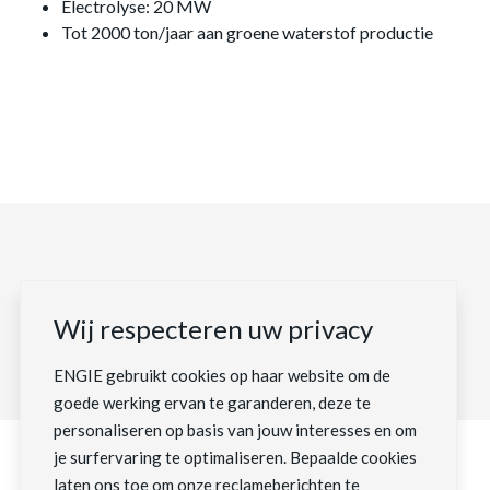
Electrolyse: 20 MW
Tot 2000 ton/jaar aan groene waterstof productie
Ontdek al onze productieparken
Wij respecteren uw privacy
Meer info
add
ENGIE gebruikt cookies op haar website om de
goede werking ervan te garanderen, deze te
personaliseren op basis van jouw interesses en om
je surfervaring te optimaliseren. Bepaalde cookies
laten ons toe om onze reclameberichten te