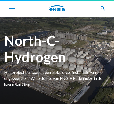
search
North-C-
Hydrogen
Het project bestaat uit een elektrolyse installatie van
ongeveer 20 MW op de site van ENGIE Rodenhuize in de
haven van Gent.