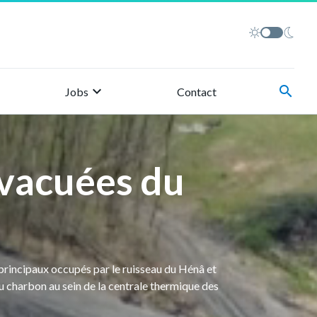
keyboard_arrow_right
search
Jobs
Contact
évacuées du
s principaux occupés par le ruisseau du Hénâ et
u charbon au sein de la centrale thermique des