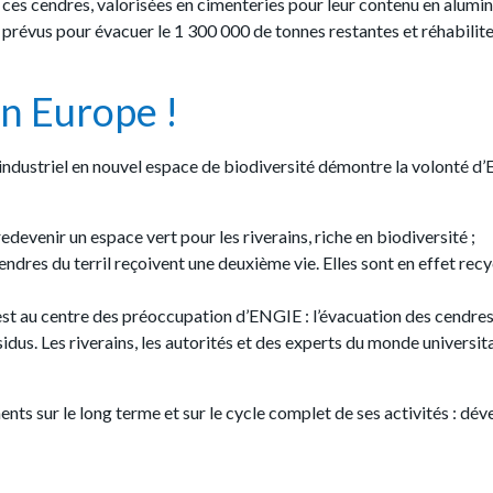
 ces cendres, valorisées en cimenteries pour leur contenu en alumine 
prévus pour évacuer le 1 300 000 de tonnes restantes et réhabiliter 
n Europe !
e industriel en nouvel espace de biodiversité démontre la volonté d
redevenir un espace vert pour les riverains, riche en biodiversité ;
endres du terril reçoivent une deuxième vie. Elles sont en effet rec
ns est au centre des préoccupation d’ENGIE : l’évacuation des cendre
sidus. Les riverains, les autorités et des experts du monde universit
s sur le long terme et sur le cycle complet de ses activités : dév