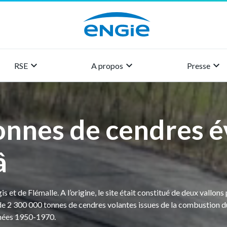
keyboard_arrow_right
keyboard_arrow_right
keyboard_arrow_right
RSE
A propos
Presse
tonnes de cendres 
â
s et de Flémalle. A l’origine, le site était constitué de deux vallon
é de 2 300 000 tonnes de cendres volantes issues de la combustion d
années 1950-1970.