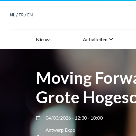
/
/
NL
FR
EN
keyboard_arrow_right
Nieuws
Activiteiten
Moving Forwa
Grote Hogesc
04/03/2026 - 12:30 - 18:00
calendar_today
Antwerp Expo