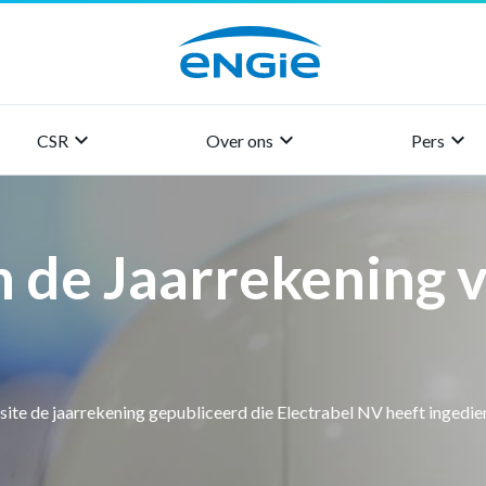
keyboard_arrow_right
keyboard_arrow_right
keyboard_arrow_right
CSR
Over ons
Pers
n de Jaarrekening 
site de jaarrekening gepubliceerd die Electrabel NV heeft ingedi