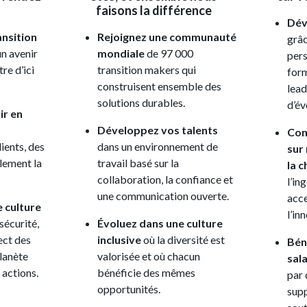
faisons la différence
Dév
ansition
Rejoignez une communauté
grâc
n avenir
mondiale
de 97 000
pers
re d’ici
transition makers qui
form
construisent ensemble des
lead
solutions durables.
d’év
ir en
Développez vos talents
Con
ients, des
dans un environnement de
sur
llement la
travail basé sur la
la 
collaboration, la confiance et
l’in
une communication ouverte.
acce
e culture
l’in
 sécurité,
Évoluez dans une culture
pect des
inclusive
où la diversité est
Bén
lanète
valorisée et où chacun
sala
 actions.
bénéficie des mêmes
par 
opportunités.
supp