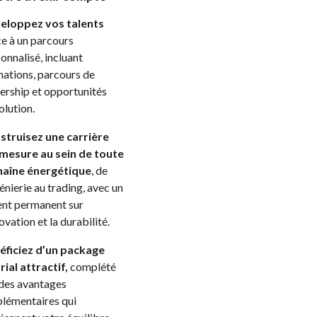
eloppez vos talents
e à un parcours
onnalisé, incluant
ations, parcours de
ership et opportunités
olution.
struisez une carrière
 mesure au sein de toute
chaîne énergétique
, de
génierie au trading, avec un
nt permanent sur
novation et la durabilité.
éficiez d’un package
rial attractif,
complété
des avantages
lémentaires qui