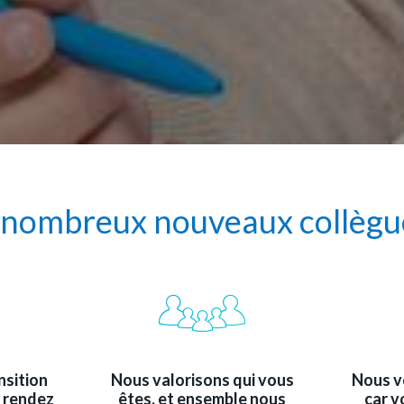
 nombreux nouveaux collègu
nsition
Nous valorisons qui vous
Nous vo
a rendez
êtes, et ensemble nous
car v