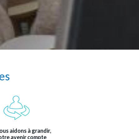
es
us aidons à grandir,
otre avenir compte