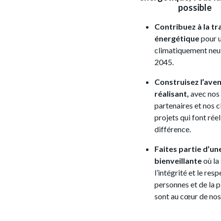
possible
Contribuez à la tr
énergétique
pour u
climatiquement neut
2045.
Construisez l’aven
réalisant,
avec nos
partenaires et nos cl
projets qui font rée
différence.
Faites partie d’un
bienveillante
où la
l’intégrité et le res
personnes et de la p
sont au cœur de nos