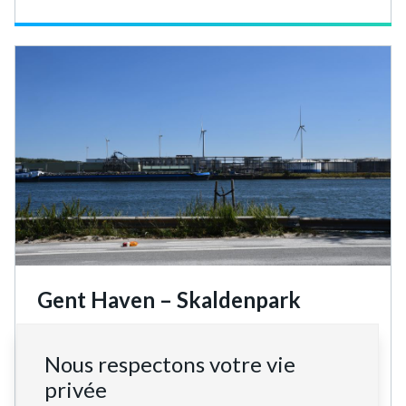
Gent Haven – Skaldenpark
Coopération entre ENGIE et Katoen Natie dans le
cadre de laquelle les deux parties développent
Nous respectons votre vie
chacune deux éoliennes.
privée