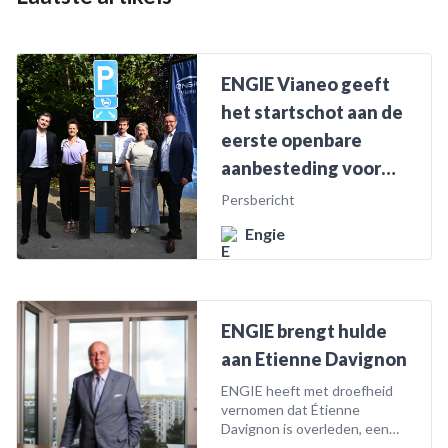
ENGIE Vianeo geeft
het startschot aan de
eerste openbare
aanbesteding voor
elektrische
Persbericht
laadpunten in
Engie
Wallonië met de
inhuldiging van twee
laadpalen in Namen
ENGIE brengt hulde
aan Etienne Davignon
ENGIE heeft met droefheid
vernomen dat Étienne
Davignon is overleden, een
vooraanstaande figuur in het