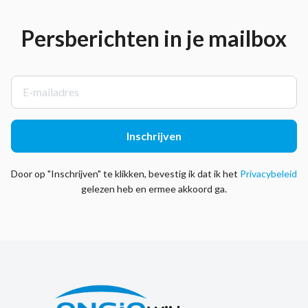
Persberichten in je mailbox
E
-
m
a
Inschrijven
i
l
a
Door op "
Inschrijven
" te klikken, bevestig ik dat ik het
Privacybeleid
d
gelezen heb en ermee akkoord ga.
r
e
s